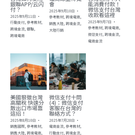
銀聯APP/云闪
會
能消費付款！
付？
微信支付台灣
2025年9月10日
·
收款看這裡
2025年9月11日
·
參考教材,
跨境電商,
2025年9月7日
·
行動支付,
參考教材,
銷售大陸,
跨境金流,
參考教材,
跨境電商,
跨境金流,
銀聯,
大陸行銷
微信支付,
跨境金流,
跨境電商
電商金流
美國狠徵台灣
微信支付十問
高關稅 快速分
(4)：微信支付
散出口市場靠
客服在台灣的
這招！
聯絡方式？
2025年8月10日
·
2025年7月28日
·
銷售國際,
參考教材,
電商金流,
參考教材,
銷售大陸,
跨境電商,
行動支付,
跨境金流,