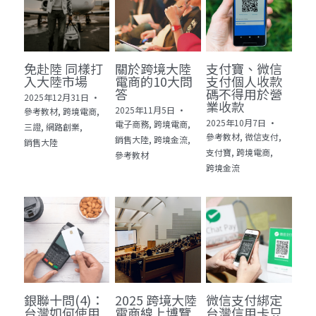
免赴陸 同樣打
關於跨境大陸
支付寶、微信
入大陸市場
電商的10大問
支付個人收款
答
碼不得用於營
2025年12月31日
·
業收款
2025年11月5日
·
參考教材,
跨境電商,
2025年10月7日
·
電子商務,
跨境電商,
三證,
網路創業,
參考教材,
微信支付,
銷售大陸,
跨境金流,
銷售大陸
支付寶,
跨境電商,
參考教材
跨境金流
銀聯十問(4)：
2025 跨境大陸
微信支付綁定
台灣如何使用
電商線上博覽
台灣信用卡只