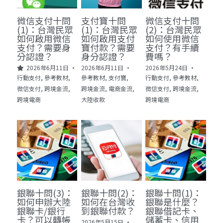
微信支付十問
支付寶十問
微信支付十問
聯絡我們
(1)：台灣民眾
(1)：台灣民眾
(2)：台灣民眾
如何啟用微信
如何啟用支付
如何使用微信
搜索
支付？需要身
寶付款？需要
支付？有手續
分認證？
身分認證？
費嗎？
2026年6月11日
·
2026年6月11日
·
2026年5月24日
·
行動支付,
參考教材,
參考教材,
支付寶,
行動支付,
參考教材,
微信支付,
跨境金流,
跨境金流,
電商金流,
微信支付,
跨境金流,
跨境電商
大陸收款
跨境電商
銀聯十問(3)：
銀聯十問(2)：
銀聯十問(1)：
如何申辦大陸
如何在台灣收
銀聯是什麼？
銀聯卡/銀行
到銀聯付款？
銀聯借記卡、
卡？可以轉帳
儲蓄卡、信用
2026年5月15日
·