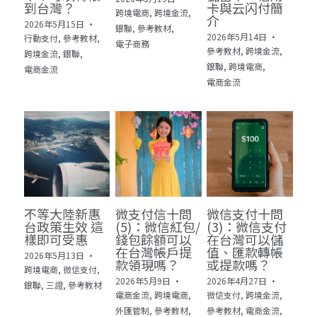
到台灣？
卡與云闪付簡
跨境電商,
跨境金流,
介
2026年5月15日
·
銀聯,
參考教材,
2026年5月14日
·
行動支付,
參考教材,
電子商務
參考教材,
跨境金流,
跨境金流,
銀聯,
銀聯,
跨境電商,
電商金流
電商金流
不等大陸新惠
微支付信十問
微信支付十問
台政策生效 這
(5)：微信紅包/
(3)：微信支付
樣即可受惠
錢包餘額可以
在台灣可以儲
在台灣帳戶提
值、匯款轉帳
2026年5月13日
·
款領現嗎？
或提款嗎？
跨境電商,
微信支付,
2026年5月9日
·
2026年4月27日
·
銀聯,
三證,
參考教材
電商金流,
跨境電商,
微信支付,
跨境金流,
外匯管制,
參考教材,
參考教材,
電商金流,