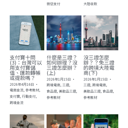
微信支付
大陸收款
支付寶十問
什麼是三證？
沒三證怎麼
(3)：台灣可以
如何辦理？沒
辦？？免三證
用支付寶儲
三證怎麼辦？
的跨境大陸電
值、匯款轉帳
(上)
商(下)
或提款嗎？
2026年1月15日
·
2026年1月15日
·
2026年4月16日
·
跨境電商,
三證,
三證,
跨境電商,
電商金流,
參考教材,
食品證,
美妝品三證,
美妝品三證,
食品證,
支付寶,
行動支付,
參考教材
參考教材
跨境金流