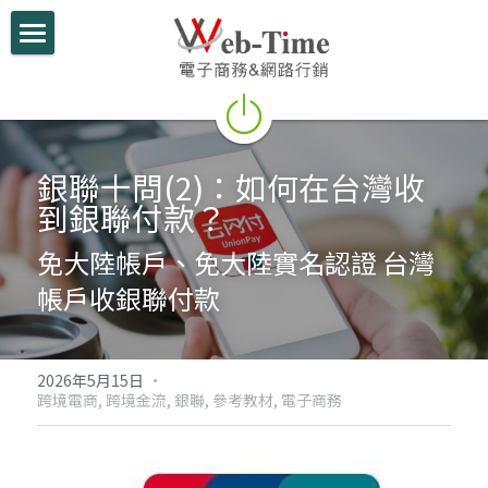
關於我們
電商學堂
跨境電商
銀聯十問(2)：如何在台灣收
到銀聯付款？
跨境行銷
免大陸帳戶、免大陸實名認證 台灣
微信行銷
帳戶收銀聯付款
網路開店
電商部落格
2026年5月15日
·
跨境電商,
跨境金流,
銀聯,
參考教材,
電子商務
行動支付整合
跨境電商實績