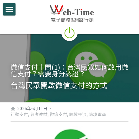
關於我們
電商學堂
跨境電商
跨境行銷
微信支付十問(1)：台灣民眾如何啟用微
信支付？需要身分認證？
微信行銷
台灣民眾開啟微信支付的方式
網路開店
電商部落格
2026年6月11日
·
行動支付,
參考教材,
微信支付,
跨境金流,
跨境電商
行動支付整合
跨境電商實績