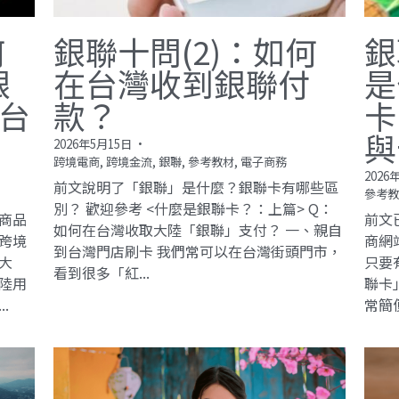
何
銀聯十問(2)：如何
銀
銀
在台灣收到銀聯付
是
台
款？
卡
與
2026年5月15日
·
跨境電商,
跨境金流,
銀聯,
參考教材,
電子商務
2026
前文說明了「銀聯」是什麼？銀聯卡有哪些區
參考教
別？ 歡迎參考 <什麼是銀聯卡？：上篇> Q：
商品
前文
如何在台灣收取大陸「銀聯」支付？ 一、親自
跨境
商網
到台灣門店刷卡 我們常可以在台灣街頭門市，
大
只要
看到很多「紅...
陸用
聯卡
.
常簡便