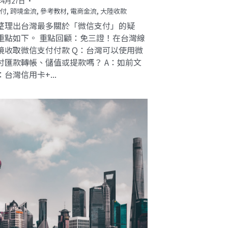
年4月27日
·
付,
跨境金流,
參考教材,
電商金流,
大陸收款
整理出台灣最多關於「微信支付」的疑
重點如下。 重點回顧：免三證！在台灣線
境收取微信支付付款 Q：台灣可以使用微
付匯款轉帳、儲值或提款嗎？ A：如前文
台灣信用卡+...