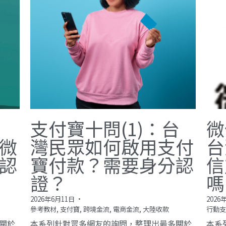
：
支付寶十問(1)：台
微
微
灣民眾如何啟用支付
台
認
寶付款？需要身分認
信
證？
嗎
2026年6月11日
·
2026
參考教材,
支付寶,
跨境金流,
電商金流,
大陸收款
行動支
關於
本系列針對眾多網友的詢問，整理出最多關於
本系