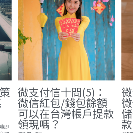
策
微支付信十問(5)：
微
惠
微信紅包/錢包餘額
微
可以在台灣帳戶提款
儲
領現嗎？
款
隨即