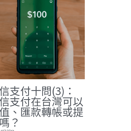
信支付十問(3)：
信支付在台灣可以
值、匯款轉帳或提
嗎？