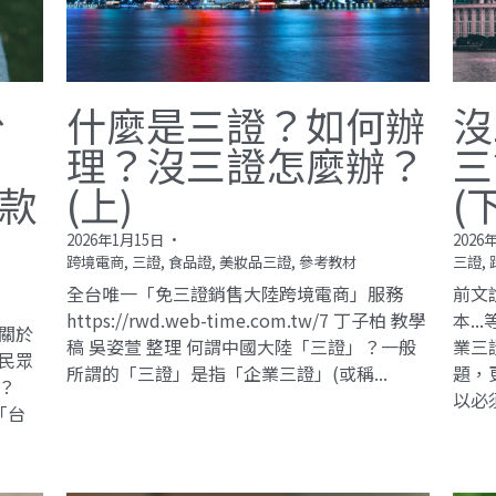
台
什麼是三證？如何辦
沒
理？沒三證怎麼辦？
三
款
(上)
(
2026年1月15日
·
2026
跨境電商,
三證,
食品證,
美妝品三證,
參考教材
三證,
全台唯一「免三證銷售大陸跨境電商」服務
前文
https://rwd.web-time.com.tw/7 丁子柏 教學
本.
關於
稿 吳姿萱 整理 何謂中國大陸「三證」？一般
業三
民眾
所謂的「三證」是指「企業三證」(或稱...
題，
？
以必
「台