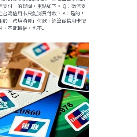
信支付」的疑問，重點如下。 Q：微信支
定台灣信用卡只能消費付款？ A：是的！
用於「跨境消費」付款。逐筆從信用卡授
付，不能轉帳，也不...