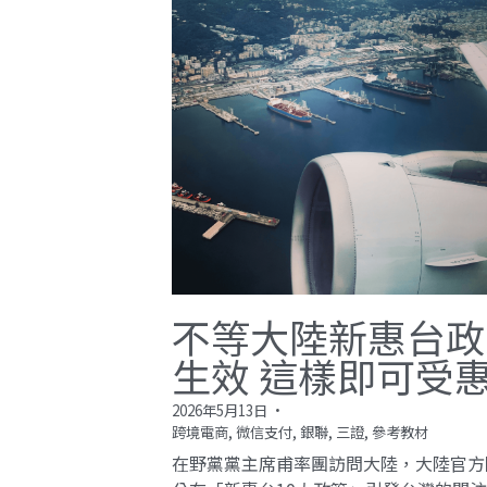
不等大陸新惠台政
生效 這樣即可受
2026年5月13日
·
跨境電商,
微信支付,
銀聯,
三證,
參考教材
在野黨黨主席甫率團訪問大陸，大陸官方