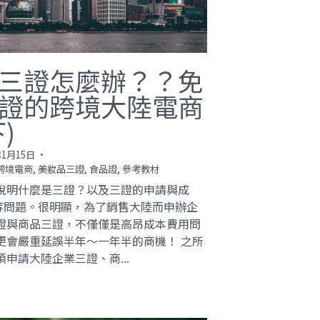
三證怎麼辦？？免
證的跨境大陸電商
下)
年1月15日
·
跨境電商,
美妝品三證,
食品證,
參考教材
說明什麼是三證？以及三證的申請與成
..等問題。很明顯，為了銷售大陸而申辦企
證與商品三證，不僅僅是高昂成本費用問
更會嚴重延誤半年～一年半的商機！ 之所
須申請大陸企業三證、商...