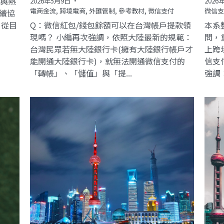
注與熱
2026年5月9日
·
2026
電商金流,
跨境電商,
外匯管制,
參考教材,
微信支付
微信支
續協
 從目
Q：微信紅包/錢包餘額可以在台灣帳戶提款領
本系
現嗎？ 小編再次強調，依照大陸最新的規範：
問，
台灣民眾若無大陸銀行卡(擁有大陸銀行帳戶才
上跨
能開通大陸銀行卡)，就無法開通微信支付的
信支
「轉帳」、「儲值」與「提...
強調：