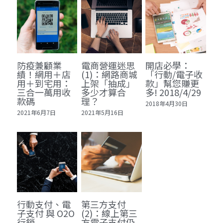
防疫兼顧業
電商營運迷思
開店必學：
績！網用＋店
(1)：網路商城
「行動/電子收
用＋到宅用：
上架「抽成」
款」幫您賺更
三合一萬用收
多少才算合
多! 2018/4/29
款碼
理？
2018年4月30日
2021年6月7日
2021年5月16日
行動支付、電
第三方支付
子支付 與 O2O
(2)：線上第三
行銷
方電子支付仍