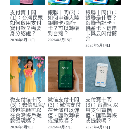
支付寶十問
銀聯十問(3)：
銀聯十問(1)：
聯絡我們
(1)：台灣民眾
如何申辦大陸
銀聯是什麼？
如何啟用支付
銀聯卡/銀行
銀聯借記卡、
搜索
寶付款？需要
卡？可以轉帳
儲蓄卡、信用
身分認證？
到台灣？
卡與云闪付簡
介
2026年6月11日
2026年5月15日
2026年5月14日
微支付信十問
微信支付十問
支付寶十問
(5)：微信紅包/
(3)：微信支付
(3)：台灣可以
錢包餘額可以
在台灣可以儲
用支付寶儲
在台灣帳戶提
值、匯款轉帳
值、匯款轉帳
款領現嗎？
或提款嗎？
或提款嗎？
2026年5月9日
2026年4月27日
2026年4月16日