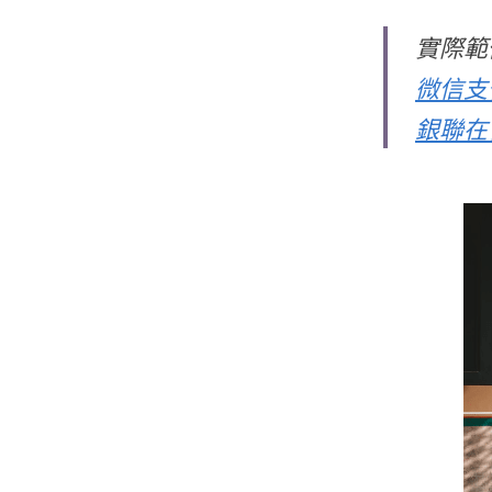
實際範
微信支
銀聯在