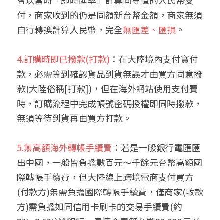
付，商家收到的仍是同額新台幣金額，商家無須
自行轉換計算人民幣，完全
無匯差、匯損
。
4.訂購時即已撥款(打款)
：在大陸境內支付寶付
款，必需等到確認貨品到貨無誤才由買方同意撥
款(大陸俗稱[打款])，但在海外網站使用支付寶
時，訂購流程中完成帳號密碼授權即同時撥款，
無須等待到貨再由買方打款。
5.無高額海外轉帳手續費
：若是一般銀行電匯匯
出中國，一般皆負擔數百元～千餘元台幣高額國
際轉帳手續費，但大陸線上跨境電商支付買方
(付款方)無需負擔國際轉帳手續費，僅商家(收款
方)需負擔如同信用卡刷卡的交易手續費(約