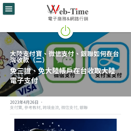
關於我們
電商學堂
跨境電商
大陸支付寶、微信支付、銀聯如何在台
灣收款（二）
跨境行銷
免三證、免大陸帳戶在台收取大陸
微信行銷
電子支付
網路開店
電商部落格
2023年4月26日
·
支付寶,
參考教材,
跨境金流,
微信支付,
銀聯
行動支付整合
跨境電商實績