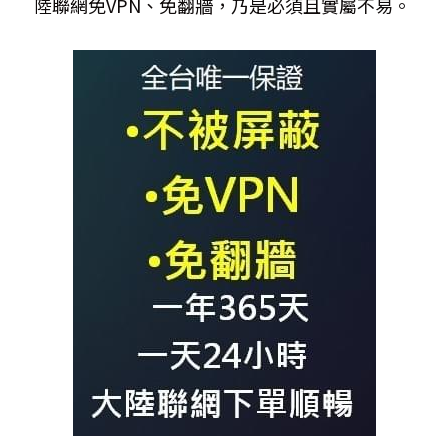
陸聯網免VPN、免翻牆，乃是必須且實屬不易。