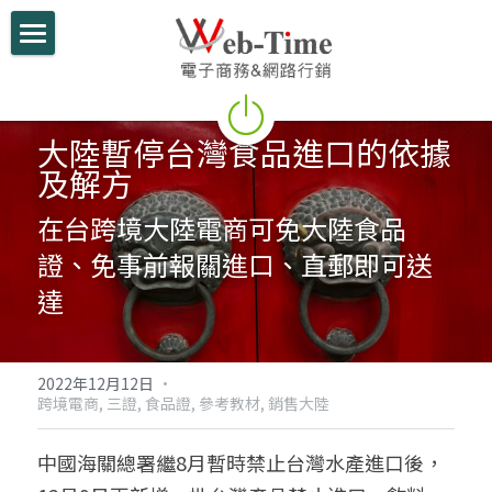
關於我們
電商學堂
大陸暫停台灣食品進口的依據
及解方
跨境電商
在台跨境大陸電商可免大陸食品
跨境行銷
證、免事前報關進口、直郵即可送
微信行銷
達
網路開店
電商部落格
2022年12月12日
·
跨境電商,
三證,
食品證,
參考教材,
銷售大陸
行動支付整合
中國海關總署繼8月暫時禁止台灣水產進口後，
跨境電商實績