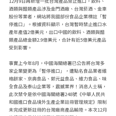
12月9日再新增一批台灣產品禁止進口，飲料、
酒類與醋類產品涉及金門酒廠、台灣菸酒、金車
聯絡我們
股份等業者，網站將我國部份食品企業標註「暫
搜索
停進口」。根據資料顯示，台灣暫時禁止進口水
產年產值2億美元，出口中國的飲料、酒類與醋
類產品總金額2.9億美元，合計有近5億美元產品
受到影響。
事實上今年8月，中國海關總署已公告將台灣多
家企業變更為「暫停進口」，遭點名食品業者維
格餅家、京典食品、郭元益食品、維力食品、味
全食品及泰山企業等，震撼業界！消息人士稱，
此次禁令是依中國海關總署248號《中華人民共
和國進口食品境外生產企業註冊管理規定》限制
未完成更新註冊的台灣廠商產品輸陸。本次12月