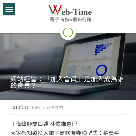
關於我們
電商學堂
跨境電商
跨境行銷
網站經營：「加入會員」是加入成為誰
微信行銷
的會員？
網路開店
電商部落格
2013年1月16日
·
參考教材
行動支付整合
丁偉峰顧問口述 林依緗整理
大家都知道投入電子商務有幾種型式：拍賣平
跨境電商實績