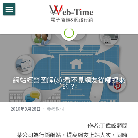
關於我們
電商學堂
跨境電商
跨境行銷
網站經營圖解(8):看不見網友從哪裡來
微信行銷
的？
網路開店
電商部落格
2010年9月28日
·
參考教材
行動支付整合
作者:丁偉峰顧問
     某公司為行銷網站，提高網友上站人次，同時
跨境電商實績