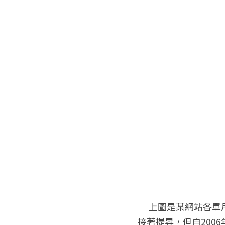
 　上圖是某網站各單月進站人數統計，從其中可以發現2005年10月開始進站人次逐月成長，業績也
接著提昇，但自200