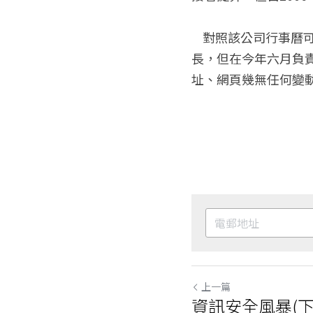
    對照該公司行事曆可以發現，去年8月開始推出促銷方案與新行銷專案後，去年10月開始發酵、成
長，但在今年六月負
址、網頁幾無任何變
上一篇
資訊安全風暴(下