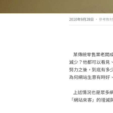
2010年9月28日
·
參考教材
    某傳統零售業老闆成立網站之後非常的不習慣。因為傳統店鋪客人有多少上門？比以前增加？還是
減少？他都可以看見
努力之後，到底有多
為何網站生意有時好
    上述情況也是眾多網站經營者的共同困擾。我們建議案主裝置進階型「計數器」，並以下案例說明
「網站來客」的增減