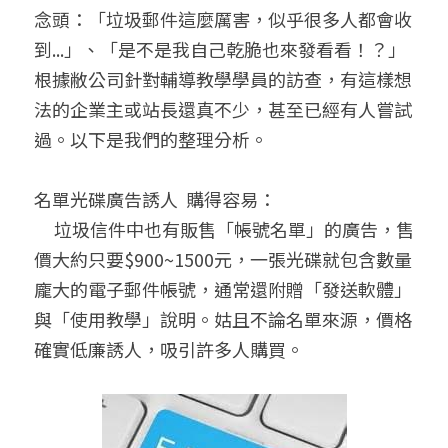
念頭：「垃圾郵件這麼厲害，似乎很多人都會收
聯絡我們
到...」、「是不是我自己乾脆也來發看看！？」
根據敝公司針對輔導教學學員的訪查，有這樣想
搜索
法的企業主或站長還真不少，甚至已經有人嘗試
過。以下是我們的整理分析。
名單光碟廣告誘人  購得容易：
     垃圾信件中也有販售「帳號名單」的廣告，售
價大約只要$900~1500元，一張光碟就包含數量
龐大的電子郵件帳號，通常還附贈「發送軟體」
與「使用教學」說明。姑且不論名單來源，價格
確實低廉誘人，吸引許多人購買。