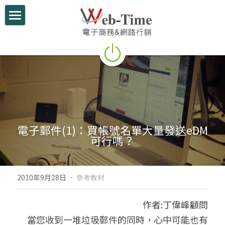
關於我們
電商學堂
跨境電商
跨境行銷
電子郵件(1)：買帳號名單大量發送eDM
微信行銷
可行嗎？
網路開店
電商部落格
2010年9月28日
·
參考教材
行動支付整合
作者:丁偉峰顧問
     當您收到一堆垃圾郵件的同時，心中可能也有
跨境電商實績