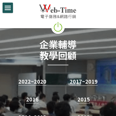
×
部落格分類
關於我們
所有博客分類
電商學堂
最新課程
企業輔導
跨境電商
參考教材
教學回顧
跨境行銷
跨境電商
微信行銷
網路創業
網路開店
2022~2
020
2017~2019
電商部落格
2016
2015
行動支付整合
跨境電商實績