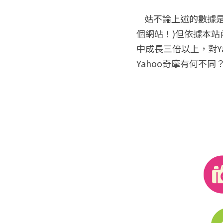
    姑不論上述的數據是否真實，(因為若兩強的宣稱都是正確的，那表示台灣網友幾乎都會看到這兩
個網站！)但依據本站
中成長三倍以上，對Y
Yahoo奇摩有何不
網路廣告