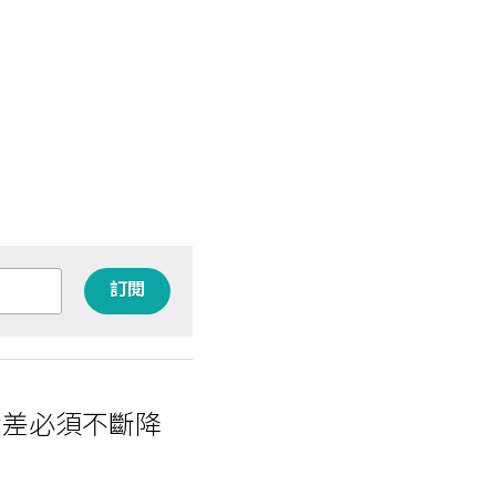
訂閱
績差必須不斷降