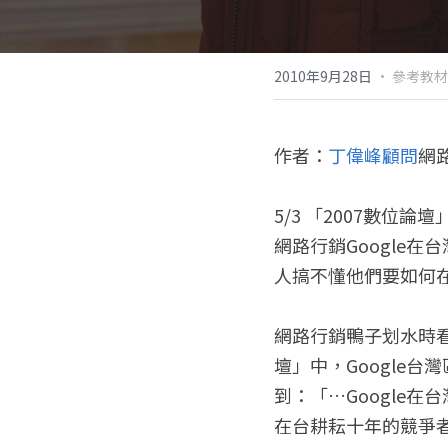
2010年9月28日
·
參考教材
作者：
丁偉峰顧問
網
5/3 「2007數位論
網路行銷Google
人搞不懂他們要如何在
網路行銷鴨子划水時看
壇」中，Google
到：「…Google在台
在台耕耘十年的競爭者