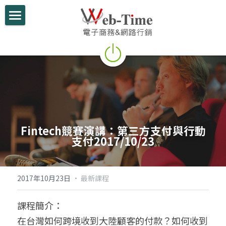
關於我們
電商學堂
跨境電商
跨境行銷
Fintech競賽演講：第三方支付與行動
微信行銷
支付2017/10/23
網路開店
電商部落格
2017年10月23日
·
最新課程
行動支付整合
課程簡介：
在台灣如何跨境收到大陸顧客的付款？如何收到
跨境電商實績