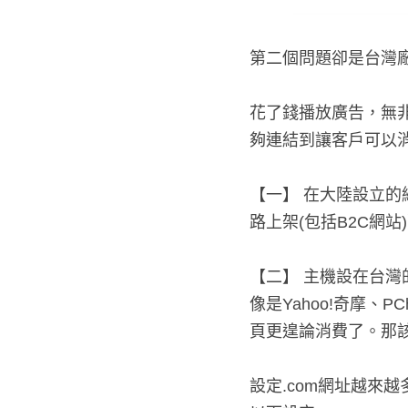
第二個問題卻是台灣廠
花了錢播放廣告，無
夠連結到讓客戶可以
【一】 在大陸設立
上架(包括B2C網站
【二】 主機設在台
是Yahoo!奇摩、P
更遑論消費了。那該
設定.com網址越來越