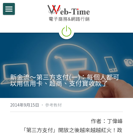
關於我們
電商學堂
跨境電商
跨境行銷
新金流～第三方支付(一)：每個人都可
微信行銷
以用信用卡、超商、支付寶收款了
網路開店
電商部落格
2014年9月15日
·
參考教材
行動支付整合
作者：丁偉峰
　　「第三方支付」開放之後越來越越紅火！政
跨境電商實績