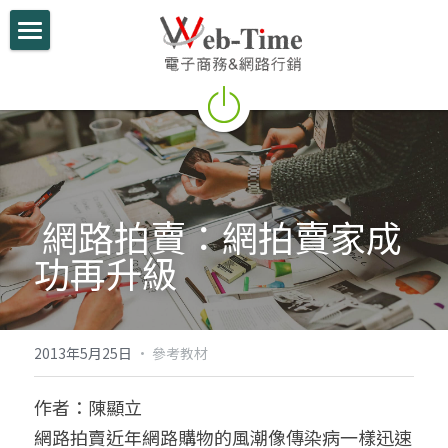
關於我們
電商學堂
跨境電商
跨境行銷
 網路拍賣：網拍賣家成
微信行銷
功再升級 
網路開店
電商部落格
2013年5月25日
·
參考教材
行動支付整合
作者：陳顯立
網路拍賣近年網路購物的風潮像傳染病一樣迅速
跨境電商實績