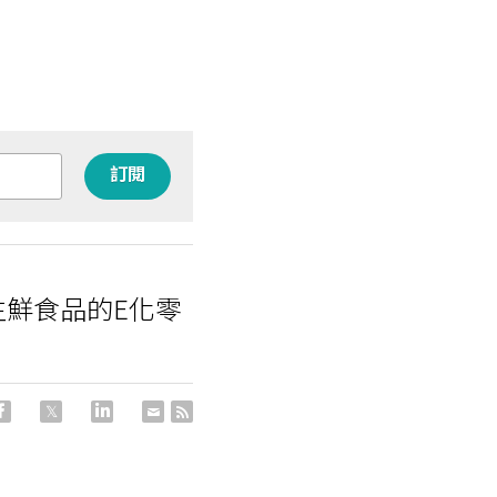
訂閱
生鮮食品的E化零