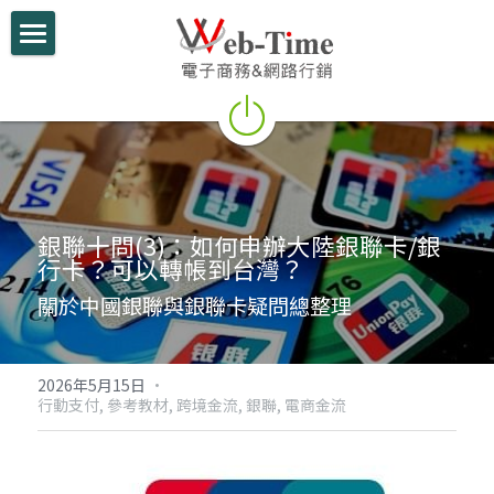
關於我們
電商學堂
跨境電商
跨境行銷
銀聯十問(3)：如何申辦大陸銀聯卡/銀
行卡？可以轉帳到台灣？
微信行銷
關於中國銀聯與銀聯卡疑問總整理
網路開店
電商部落格
2026年5月15日
·
行動支付,
參考教材,
跨境金流,
銀聯,
電商金流
行動支付整合
跨境電商實績