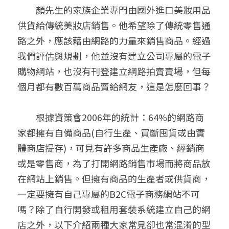
　　顏先生的家族企業專門由國外進口美妝用品
聯絡我們
供貨給傳統美妝店銷售。他希望除了傳統零售通
路之外，應該藉由網路的力量來銷售商品。經過
搜索
我們評估與規劃，他並沒有建立公司專屬的電子
購物網站，也沒有刊登建立網路拍賣賣場，但每
個月都有數百萬商品賣給網友，這是怎麼回事？
　　根據資策會2006年的統計：64%的網路商
家都擁有自備商品(自行生產、買斷囤貨或由實
體商店提存)，可見有許多商品生產廠、經銷商
或是零售商，為了打開網路銷售市場而將商品放
在網站上銷售。但擁有商品的生產者或供貨商，
一定要擁有自己專屬的B2C電子商務網站不可
嗎？除了自行開發或租用套裝系統建立自己的網
店之外，以下介紹兩種大家常見卻也常混淆的型