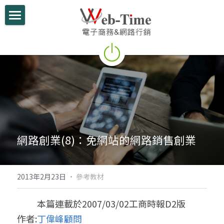
關於我們
電商學堂
跨境電商
跨境行銷
微信行銷
網路創業(8)：免網站的網路銷售創業
網路開店
電商部落格
2013年2月23日
·
參考教材
行動支付整合
　　 本篇連載於2007/03/02工商時報D2版
作者:
丁偉峰顧問
跨境電商實績