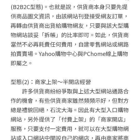
(B2B2C型態)。也就是說，供貨商本身只要先提
供商品圖文資訊，由該網站刊登接受網友訂單，
再轉由供貨商出貨給購物網友，只要與該大型購
物網站談妥「拆帳」的比率即可。如此，供貨商
當然不必再耗費任何費用，自建零售網站或網路
拍賣賣場。Yahoo購物中心與PChome線上購物
即屬之。
型態(2)：商家上架～半開店經營　　
　　許多供貨商紛紛爭取與上述大型網站通路合
作的機會，有些供貨商家雖然頻頻示好，但對方
總是禮貌回絕，石沈大海。因此有大型入口購物
網站，另外提供了「付費上架」的「商家開店」
服務，只要支付一定費用，就可以在大型購物網
站或入口網站中開設自己的網店，再由商家將商