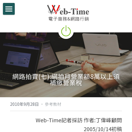
關於我們
電商學堂
跨境電商
跨境行銷
網路拍賣(七):網拍月營業額8萬以上須
微信行銷
補繳營業稅
網路開店
電商部落格
2010年9月28日
·
參考教材
行動支付整合
Web-Time記者採訪 作者:丁偉峰顧問
2005/10/14初稿
跨境電商實績