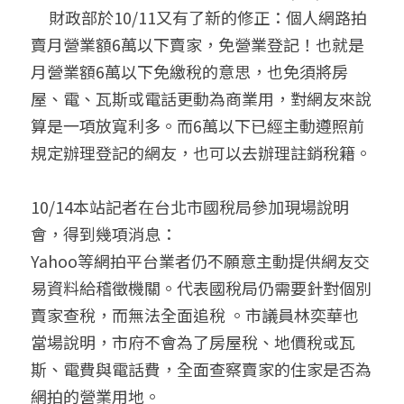
     財政部於10/11又有了新的修正：個人網路拍
聯絡我們
賣月營業額6萬以下賣家，免營業登記！也就是
月營業額6萬以下免繳稅的意思，也免須將房
搜索
屋、電、瓦斯或電話更動為商業用，對網友來說
算是一項放寬利多。而6萬以下已經主動遵照前
規定辦理登記的網友，也可以去辦理註銷稅籍。
10/14本站記者在台北市國稅局參加現場說明
會，得到幾項消息：
Yahoo等網拍平台業者仍不願意主動提供網友交
易資料給稽徵機關。代表國稅局仍需要針對個別
賣家查稅，而無法全面追稅 。市議員林奕華也
當場說明，市府不會為了房屋稅、地價稅或瓦
斯、電費與電話費，全面查察賣家的住家是否為
網拍的營業用地。