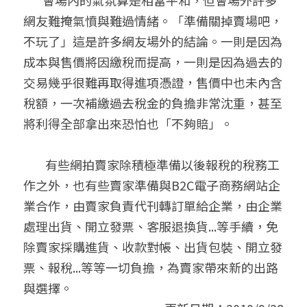
網友難掩氣憤與難過情緒。「準備關掉賣場吧，
不玩了」這是許多網友場外的結論。一則是因為
成本與售價將因繳稅而提高，一則是因為過去的
交易幾乎很難再取得進項憑證，售價中也未內含
稅額，一次補繳過去稅金的負擔非常沈重，甚至
將利得全部拿出來恐怕也「不夠賠」。
        有些網拍賣家除積極準備以後報稅的稅務工
作之外，也有些賣家準備與B2C電子商務網站企
業合作，由賣家負責代刊轉訂單給企業，由企業
處理出貨、開立發票、客服退換貨...等手續，免
除賣家採購進貨、收款對帳、出貨包裝、開立發
票、報稅...等等一切負擔，為賣家帶來新的出路
與選擇。