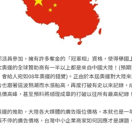
都派員參加，擁有許多奪金的「冠軍相」資格，使得舉國
次奧運的全球贊助商有一半以上都是來自中國大陸！(預期
會給人宛如08年奧運的錯覺)。正由於本屆奧運對大陸
告也跟著這波熱潮而水漲船高，再度打破有史以來記錄，
高價高峰，甚至預料將順理成章的打破以往所有最高紀錄
奧運的推助，大陸各大媒體的廣告版位價格，本就也是一
漲不停的廣告價格，台灣中小企業商家如何因應才是課題