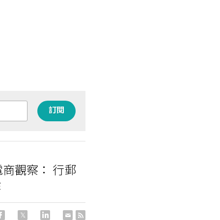
訂閱
電商觀察： 行郵
蹤