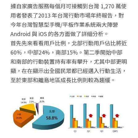
據自家廣告服務每個月可接觸到台灣 1,270 萬使
聯絡我們
用者發表了2013 年台灣行動市場年終報告，對
今年台灣智慧型手機/平板作業系統兩大陣營 
搜索
Android 與 iOS 的各方面做了詳細分析。
首先先來看看用戶比例，北部行動用戶佔比將近
60%，中部24%，南部15%。第二季開始中部
和南部的行動裝置持有率有攀升，尤其中部更明
顯，在在顯示出全國民眾都已經邁入行動生活，
至於東部和離島地區成長比例則較為趨緩。