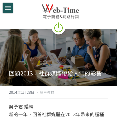
關於我們
電商學堂
跨境電商
跨境行銷
微信行銷
回顧2013，社群媒體帶給人們的影響。
網路開店
電商部落格
2014年1月28日
·
參考教材
行動支付整合
吳予君 編輯
新的一年，回首社群媒體在2013年帶來的種種
跨境電商實績