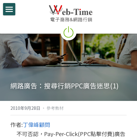
關於我們
電商學堂
跨境電商
跨境行銷
微信行銷
網路廣告：搜尋行銷PPC廣告迷思(1)
網路開店
電商部落格
2010年9月28日
·
參考教材
行動支付整合
作者:
丁偉峰顧問
     不可否認，Pay-Per-Click(PPC點擊付費)廣告
跨境電商實績