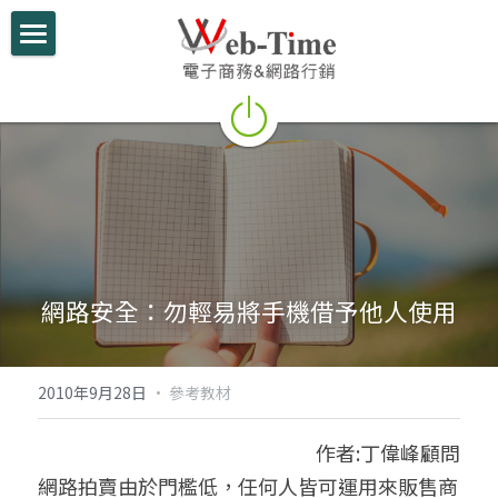
關於我們
電商學堂
跨境電商
跨境行銷
微信行銷
網路安全：勿輕易將手機借予他人使用
網路開店
電商部落格
2010年9月28日
·
參考教材
行動支付整合
作者:丁偉峰顧問
網路拍賣由於門檻低，任何人皆可運用來販售商
跨境電商實績