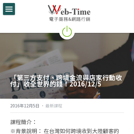
關於我們
電商學堂
跨境電商
跨境行銷
「第三方支付、跨境金流與店家行動收
微信行銷
付」收全世界的錢！2016/12/5
網路開店
電商部落格
2016年12月5日
·
最新課程
行動支付整合
課程簡介：
※背景說明： 在台灣如何跨境收到大陸顧客的
跨境電商實績