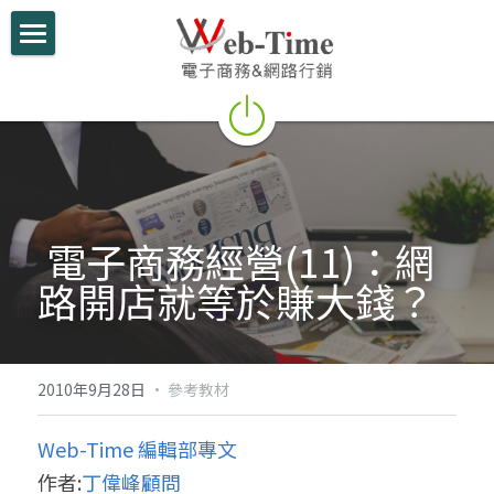
關於我們
電商學堂
跨境電商
跨境行銷
 電子商務經營(11)：網
微信行銷
路開店就等於賺大錢？ 
網路開店
電商部落格
2010年9月28日
·
參考教材
行動支付整合
Web-Time 編輯部專文     
作者:
丁偉峰顧問
跨境電商實績