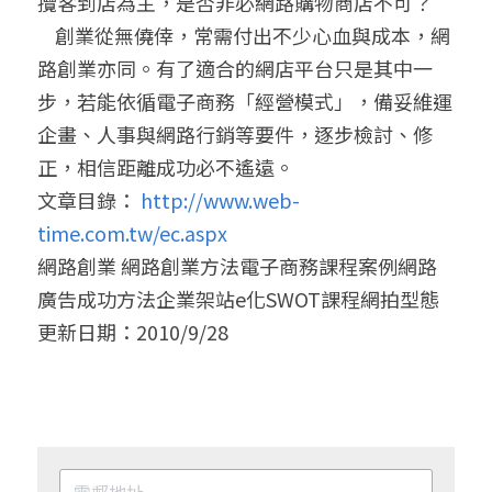
攬客到店為主，是否非必網路購物商店不可？
    創業從無僥倖，常需付出不少心血與成本，網
路創業亦同。有了適合的網店平台只是其中一
步，若能依循電子商務「經營模式」，備妥維運
企畫、人事與網路行銷等要件，逐步檢討、修
正，相信距離成功必不遙遠。 
文章目錄： 
http://www.web-
time.com.tw/ec.aspx
網路創業 網路創業方法電子商務課程案例網路
廣告成功方法企業架站e化SWOT課程網拍型態
更新日期：2010/9/28