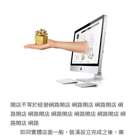
開店不等於經營網路開店 網路開店 網路開店 網
路開店 網路開店 網路開店 網路開店 網路開店 網
路開店 網路
        如同實體店面一般，裝潢設立完成之後，需