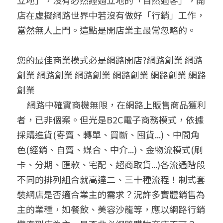
店在虛擬網路世界中若沒有做好「行銷」工作，
當然無人上門。這點是開店業主最常忽略的。
您的最佳商業模式必是網路開店?網路創業 網路
創業 網路創業 網路創業 網路創業 網路創業 網路
創業 
     網路中確實商機無限，在網路上販售商品獲利
者，已非個案。但光是B2C電子商務模式，依據
採購進貨(寄賣、轉單、買斷、囤貨...)、中間角
色(經銷、自賣、媒合、中介...)、金物流模式(刷
卡、分期、匯款、宅配、超商取貨...)各流通階段
不同的排列組合就高達二、三十種流程！制式套
裝網店是否適合業主的需求？況許多實體銷售為
主的業種，如餐飲、美容沙龍等，應以網路行銷