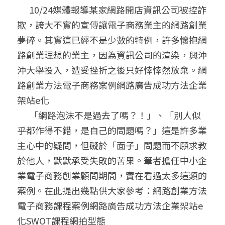
      10/24媒體報導某家網路開店資訊公司被控詐
聯絡我們
欺，誇大不實的宣傳讓電子商務業主的網路創業
夢碎。其實這已經不是少數的特例，許多懷抱網
搜索
路創業理想的業主，因為資訊公司的渲染，興沖
沖大舉投入，遭受挫折之後只好悻悻然放棄。網
路創業方法電子商務案例網路廣告成功方法企業
架站e化
      「網路泡沫不是過去了嗎？！」、「別人似
乎都作得不錯，是自己的問題嗎？」這是許多業
主心中的疑問，但礙於「面子」問題而不願求教
於他人，默默承受失敗的苦果。筆者擔任中小企
業電子商務創業顧問期間，實在看過太多這類的
案例。在此提出幾點供大家參考：網路創業方法
電子商務課程案例網路廣告成功方法企業架站e
化SWOT課程網拍型態