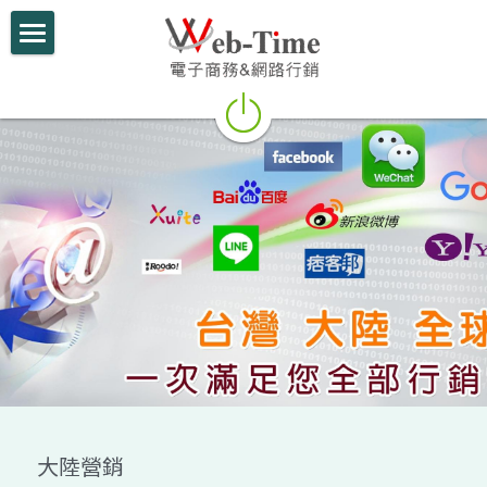
×
部落格分類
關於我們
所有博客分類
電商學堂
最新課程
跨境電商
參考教材
跨境行銷
跨境電商
微信行銷
網路創業
網路開店
電商部落格
行動支付整合
大陸營銷
跨境電商實績